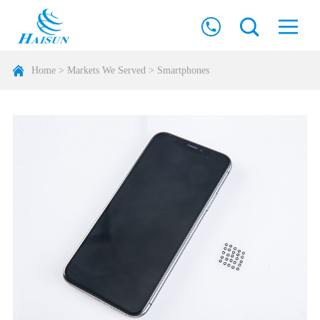
Home
>
Markets We Served
>
Smartphones