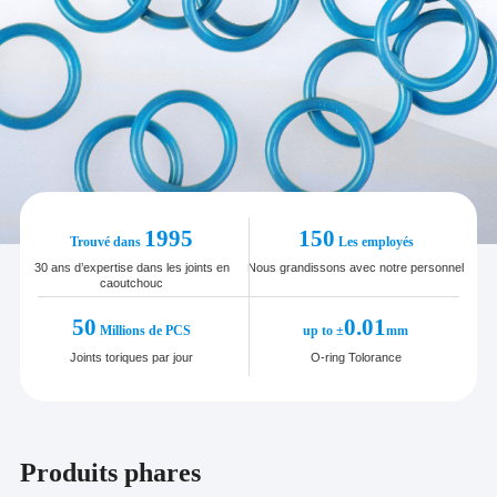
1995
150
Trouvé dans
Les employés
30 ans d’expertise dans les joints en
Nous grandissons avec notre personnel
caoutchouc
50
0.01
Millions de PCS
up to ±
mm
Joints toriques par jour
O-ring Tolorance
Produits phares